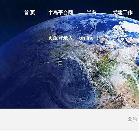
首 页
半岛平台网
半岛
党建工作
页版登录入
online（中
口
国）
您的